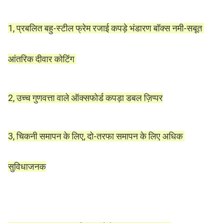
1, प्रबलित बहु-स्टील फ्रेम रजाई कपड़े भंडारण बॉक्स नमी-सबूत 
आंतरिक दीवार कोटिंग 
2, उच्च गुणवत्ता वाले ऑक्सफोर्ड कपड़ा डबल ज़िप्पर
3, चिकनी समापन के लिए, दो-तरफा समापन के लिए अधिक 
सुविधाजनक