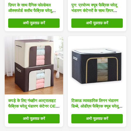
ज़िपर के साथ दैनिक फोल्डेबल
पुन: प्रयोज्य क्यूब फैब्रिक घरेलू
ऑक्सफोर्ड क्लॉथ फैब्रिक घरेलू
भंडारण कंटेनरों के साथ ज़िपर
भंडारण कंटेनर 72L
फोल्डेबल लंबाई 40 सेमी
अभी पूछताछ करें
अभी पूछताछ करें
कपड़े के लिए गंधहीन अल्ट्रालाइट
टिकाऊ व्यावहारिक लिनन भंडारण
फैब्रिक घरेलू भंडारण कंटेनर OEM
डिब्बे, ओडीएम फैब्रिक क्यूब घरेलू
अंतरिक्ष को बचाएं
भंडारण कंटेनर
अभी पूछताछ करें
अभी पूछताछ करें