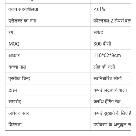
वजन सहनशीलता
<±1%
प्रोडक्ट का नाम
फोल्डेबल 2 लेयर्स बटरफ्
रंग
सफेद
MOQ
300 पीसी
आकार
110*62*9cm
कच्चा माल
लोहे की नली
प्रतीक चिन्ह
स्वनिर्धारित लोगो
टाइप
कपडे लटकाने वाला
समारोह
क्लॉथ हैंगिंग रैक
आवेदन पत्र
कपड़े सुखाने के लिए हैंगिं
विशेषता
पर्यावरण के अनुकूल सामग