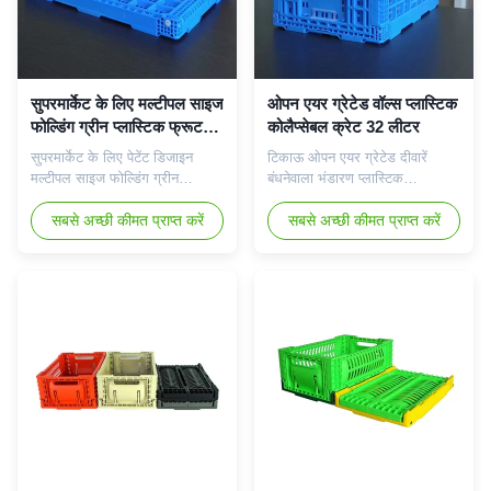
सुपरमार्केट के लिए मल्टीपल साइज
ओपन एयर ग्रेटेड वॉल्स प्लास्टिक
फोल्डिंग ग्रीन प्लास्टिक फ्रूट
कोलैप्सेबल क्रेट 32 लीटर
क्रेट
सुपरमार्केट के लिए पेटेंट डिजाइन
टिकाऊ ओपन एयर ग्रेटेड दीवारें
मल्टीपल साइज फोल्डिंग ग्रीन
बंधनेवाला भंडारण प्लास्टिक
प्लास्टिक फ्रूट क्रेट टिकाऊ ओपन
स्थानांतरण टोकरा उत्पाद की विशेषताएँ
एयर ग्रेटेड दीवारें बंधनेवाला भंडारण
सबसे अच्छी कीमत प्राप्त करें
प्लास्टिक ढहने योग्य भंडारण बक्से।
सबसे अच्छी कीमत प्राप्त करें
प्लास्टिक स्थानांतरण टोकरा उत्पाद की
ठोस और टिकाऊ निर्माण: उच्च गुणवत्ता
विशेषताएँ फोल्डिंग यूरो स्टैकिंग कंटेनर
वाली पीपी सामग्री से बना, 55 पाउंड
पॉलीप्रोपाइलीन से निर्मित होते हैं और
तक पकड़ने के लिए कठिन बनाया गया,
पूरी तरह से पुनर्नवीनीकरण किए जा
23.6 "एल x 15.7" डब्ल्यू x 7.1
सकते हैं।एक टोकरा में ...
"एच खोलने के लिए खुला और फोल्ड
करने ...