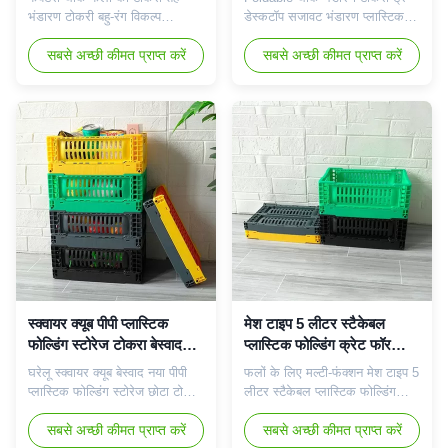
भंडारण टोकरी बहु-रंग विकल्प
डेस्कटॉप सजावट भंडारण प्लास्टिक
Foldable थोक भंडारण टोकरी ट्रे
बॉक्स विनिर्देश प्रोडक्ट का नाम तह
डेस्कटॉप सजावट भंडारण प्लास्टिक
सबसे अच्छी कीमत प्राप्त करें
भंडारण टोकरी कार्यात्मक डिजाइन तह
सबसे अच्छी कीमत प्राप्त करें
बॉक्स विनिर्देश प्रोडक्ट का नाम तह
आयामी सहिष्णुता...
भंडारण टोकरी कार्यात्मक डिजाइन तह
आयामी सहिष्णुता...
स्क्वायर क्यूब पीपी प्लास्टिक
मेश टाइप 5 लीटर स्टैकेबल
फोल्डिंग स्टोरेज टोकरा बेस्वाद
प्लास्टिक फोल्डिंग क्रेट फॉर
घरेलू
फ्रूट्स मल्टीफंक्शन
घरेलू स्क्वायर क्यूब बेस्वाद नया पीपी
फलों के लिए मल्टी-फंक्शन मेश टाइप 5
प्लास्टिक फोल्डिंग स्टोरेज छोटा टोकरा
लीटर स्टैकेबल प्लास्टिक फोल्डिंग
उत्पाद वर्णन: यह डेयरी/भंडारण टोकरा
टोकरा उत्पाद वर्णन: मिनी क्रेट घर,
आपके घर को व्यवस्थित करते समय
सबसे अच्छी कीमत प्राप्त करें
कार्यालय, छात्रावास या उपयोगिता
सबसे अच्छी कीमत प्राप्त करें