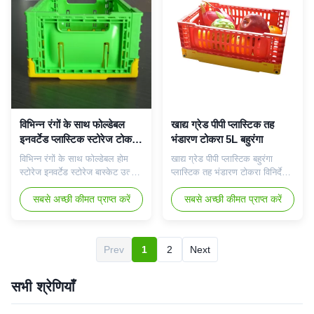
डिग्री), कम तापमान प्रतिरोध प...
तापमान प्रतिरोध परीक्षण पारित कर
च...
विभिन्न रंगों के साथ फोल्डेबल
खाद्य ग्रेड पीपी प्लास्टिक तह
इनवर्टेड प्लास्टिक स्टोरेज टोकरा
भंडारण टोकरा 5L बहुरंगा
40L
विभिन्न रंगों के साथ फोल्डेबल होम
खाद्य ग्रेड पीपी प्लास्टिक बहुरंगा
स्टोरेज इनवर्टेड स्टोरेज बास्केट उत्पाद
प्लास्टिक तह भंडारण टोकरा विनिर्देश
सुविधा: 1. खाद्य ग्रेड पीपी प्लास्टिक
प्रोडक्ट का नाम प्लास्टिक भंडारण
से बना, सुरक्षित, गैर विषैले और
सबसे अच्छी कीमत प्राप्त करें
टोकरा रंग चुनने के लिए वैकल्पिक रंग
सबसे अच्छी कीमत प्राप्त करें
बेस्वाद, यह सब्जियों और अन्य खाद्य
आकार खुला आकार:
पदार्थों को स्टोर कर सकता है।2.
300*200*120mm मुड़ा:
विभिन्न प्रकार के उपयोग के वातावरण
300*200*40mm प्रयोग गृह
Prev
1
2
Next
के लिए उपयुक्त उच्च और निम्न
भंडारण, नौवहन परिवहन प्रतीक चिन्ह
तापमान प्रतिरोध परीक्षण प...
स्वनिर्धारित लोगो स्वीकार्य सामग्री
प्लास्टिक पीपी क्षमता 5ली वज़...
सभी श्रेणियाँ