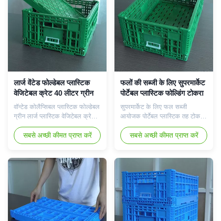
बिना ...
पास एक सुविधा स...
लार्ज वेंटेड फोल्डेबल प्लास्टिक
फलों की सब्जी के लिए सुपरमार्केट
वेजिटेबल क्रेट 40 लीटर ग्रीन
पोर्टेबल प्लास्टिक फोल्डिंग टोकरा
वॉन्टेड कोलैप्सिबल प्लास्टिक फोल्डेबल
सुपरमार्केट के लिए फल सब्जी
ग्रीन लार्ज प्लास्टिक वेजिटेबल क्रेट
आयोजक पोर्टेबल प्लास्टिक तह टोकरा
उत्पाद वर्णन: यह तह टोकरी व्यापक रूप
उत्पाद वर्णन: यह तह टोकरी व्यापक रूप
से बंद-लूप वितरण प्रणालियों जैसे कि
सबसे अच्छी कीमत प्राप्त करें
से बंद-लूप वितरण प्रणालियों जैसे कि
सबसे अच्छी कीमत प्राप्त करें
चेन सुपरमार्केट, सुविधा स्टोर और बड़े
चेन सुपरमार्केट, सुविधा स्टोर और बड़े
वितरण केंद्रों में उपयोग की जाती है।
वितरण केंद्रों में उपयोग की जाती है।
फोल्ड करने पर वॉल्यूम 75% कम हो
फोल्ड करने पर वॉल्यूम 75% कम हो
जाता है।हल्के वजन, छोटे पदचिह्न,
जाता है।हल्के वजन, छोटे पदचिह्न,
गठबंधन करने म...
गठबंधन करने में आसान।महत्व...