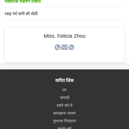
प्लास्टिक भंडारण टोकरा
रबड़ गर्म पानी की थैली
Miss. Felicia Zhou
त्वरित लिंक
घर
उत्पादों
हमारे बारे में
कारखाना भ्रमण
गुणवत्ता नियंत्रण
संपर्क करें