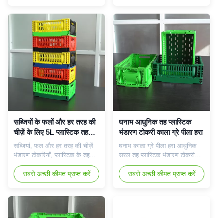
अवश्य होना चाहिए।इसका उपयोग सभी
क्षेत्र में उपयोग के लिए आदर्श है।इस
प्रकार की छोटी और मध्यम वस्तुओं
बहुमुखी छोटे भंडारण समाधान के
को स्टोर करने के लिए करें।इसका
अंतहीन आदर्श उपयोग हैं!बेडरूम में हेयर
निर्माण इसे आपकी सभी भंडारण
एक्सेसरीज और मेकअप, बाथरूम में
आवश्यकताओं के लिए एकदम सही
स्वास्थ्य और सौंदर्य उत्पाद...
बनाता है...
सब्जियों के फलों और हर तरह की
घनाभ आधुनिक तह प्लास्टिक
चीज़ें के लिए 5L प्लास्टिक तह
भंडारण टोकरी काला ग्रे पीला हरा
बक्से
सब्जियां, फल और हर तरह की चीज़ें
घनाभ काला ग्रे पीला हरा आधुनिक
भंडारण टोकरियाँ, प्लास्टिक के तह
सरल तह प्लास्टिक भंडारण टोकरी
बक्से उत्पाद वर्णन: नई पीपी सामग्री
घनाभ आधुनिक सरल तह प्लास्टिक
खाद्य ग्रेड पैकेजिंग की आवश्यकताओं
सबसे अच्छी कीमत प्राप्त करें
भंडारण टोकरी उत्पाद सुविधा: 1. खाद्य
सबसे अच्छी कीमत प्राप्त करें
को पूरा करती है।इसने विभिन्न पीपी
ग्रेड पीपी प्लास्टिक से बना, सुरक्षित,
कच्चे माल परीक्षण, एसजीएस खाद्य
गैर विषैले और बेस्वाद, सब्जियों और
सुरक्षा परीक्षण, बीएससीआई परीक्षण,
अन्य खाद्य पदार्थों को स्टोर कर सकता
उच्च तापमान प्रतिरोध परीक्षण (65
है। 2. यह उच्च तापमान और कम