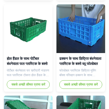
एक सुविधा स्टोर, सुपरमार्केट, सब्जी
सुविधा स्टोर, सुपरमार्केट, सब्जी और
और फलों की दुकान आदि है, तो ये
फलों की दुकान आदि है, तो ये बक्से
बक्से सबसे टिकाऊ और मजबूत हैं!यह
सबसे टिकाऊ और मजबूत हैं!यह फल
फल और सब्जी भंडारण + परिवहन के
और सब्जी भंडारण + परिवहन के लिए
लिए ...
एक कंटेनर ...
होल हैंडल के साथ पोर्टेबल
ढक्कन के साथ छिद्रित बंधनेवाला
बंधनेवाला फल प्लास्टिक के बक्से
प्लास्टिक के बक्से ब्लू फोल्डेबल
पोर्टेबल बंधनेवाला घर खरीदारी भंडारण
फोल्डेबल प्लास्टिक छिद्रित मूविंग
फल प्लास्टिक टोकरा होल हैंडल के
बॉक्स परिवहन ढक्कन के साथ
साथ उत्पाद वर्णन: यदि आपके पास
बंधनेवाला टोकरा; उत्पाद वर्णन: यह
एक सुविधा स्टोर, सुपरमार्केट, सब्जी
सबसे अच्छी कीमत प्राप्त करें
फल और सब्जी भंडारण + परिवहन के
सबसे अच्छी कीमत प्राप्त करें
और फलों की दुकान आदि है, तो ये
लिए एक कंटेनर है।इसकी बड़ी मात्रा
बक्से सबसे टिकाऊ और मजबूत हैं!यह
40L है।इसे बिना जगह लिए फोल्ड
फल और सब्जी भंडारण + परिवहन के
और कंप्रेस किया जा सकता है,
लिए एक कंटेनर है।इसमें 40L और
जिससे सॉर्टिंग और स्टोरेज की दक्षता
मेश डिज़ाइन की बड़ी क्षमता है।इसे
में काफी सुधार होता है।यदि आपके