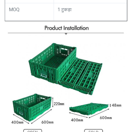
MOQ
1 टुकड़ा