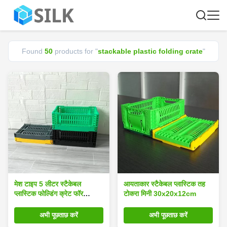
Found
50
products for "
stackable plastic folding crate
"
मेश टाइप 5 लीटर स्टैकेबल
आयताकार स्टैकेबल प्लास्टिक तह
प्लास्टिक फोल्डिंग क्रेट फॉर
टोकरा मिनी 30x20x12cm
फ्रूट्स मल्टीफंक्शन
अभी पूछताछ करें
अभी पूछताछ करें