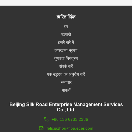
हम उत्पाद नहीं बेच रहे हैं, हम बस चाहते हैं कि अधिक ग्राहकों को घर पर
सादगी और आराम में सुधार करने का अवसर मिले, और साथ ही अधिक खेल के
त्वरित लिंक
सामान से संपर्क करने और उच्च गुणवत्ता वाले उत्पाद प्राप्त करने का अवसर
मिले।फिर कभी धोखा खाने के बारे में चिंता न करें, आपको हमारे द्वारा ऑर्डर
घर
किया गया हर भरोसेमंद पैकेज प्राप्त होगा!
उत्पादों
हमारे बारे में
कारखाना भ्रमण
गुणवत्ता नियंत्रण
संपर्क करें
एक उद्धरण का अनुरोध करें
समाचार
मामलों
Beijing Silk Road Enterprise Management Services
Co., Ltd.
+86 136 6733 2386
feliciazhou@pa.ecer.com